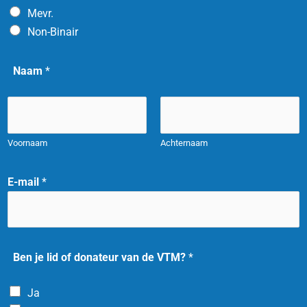
Mevr.
Non-Binair
Naam
*
Voornaam
Achternaam
A
E-mail
*
a
n
h
e
Ben je lid of donateur van de VTM?
*
f
A
Ja
a