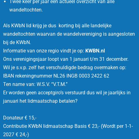
Twee keer per jaar een actueel overzicht van alle
wandeltochten.
Als KWbN lid
krijg je dus korting bij alle landelijke
wandeltochten waarvan de wandelvereniging is aangesloten
bij de KWbN.
Informatie van onze regio vindt je op:
KWBN.nl
Ons verenigingsjaar loopt van 1 januari t/m 31 december.
Wil je s.v.p. zelf het verschuldigde bedrag overmaken op:
IBAN rekeningnummer NL26 INGB 0003 2422 62
Ten name van: W.S.V. “V.T.M.”
Er worden geen acceptgiro’s verstuurd dus wil je jaarlijks in
januari het lidmaatschap betalen?
Donateur € 15,-
Contributie KWbN lidmaatschap Basis € 23,- (Wordt per 1-1-
2027 € 24,-)