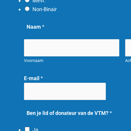
Mevr.
a
Non-Binair
t
e
Naam
*
u
r
E
-
Voornaam
Ac
m
a
E-mail
*
i
l
Ben je lid of donateur van de VTM?
*
Ja