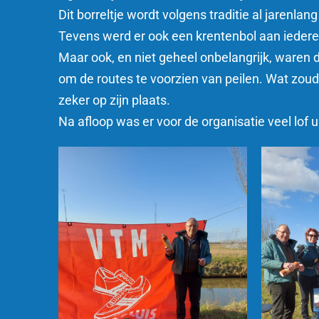
Dit borreltje wordt volgens traditie al jarenl
Tevens werd er ook een krentenbol aan iedere
Maar ook, en niet geheel onbelangrijk, waren
om de routes te voorzien van peilen. Wat zoud
zeker op zijn plaats.
Na afloop was er voor de organisatie veel lof