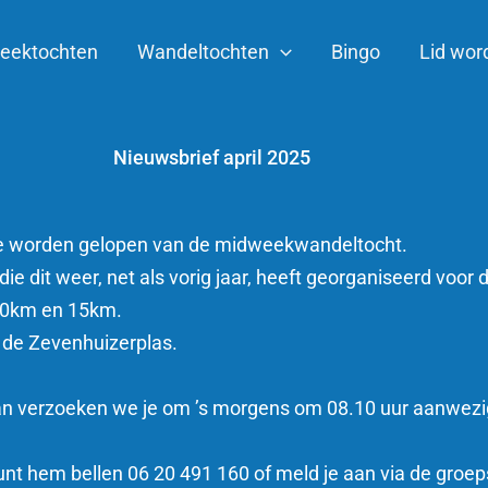
eektochten
Wandeltochten
Bingo
Lid wor
Nieuwsbrief april 2025
tie worden gelopen van de midweekwandeltocht.
ie dit weer, net als vorig jaar, heeft georganiseerd voo
 10km en 15km.
 de Zevenhuizerplas.
n verzoeken we je om ’s morgens om 08.10 uur aanwezig 
nt hem bellen 06 20 491 160 of meld je aan via de groep