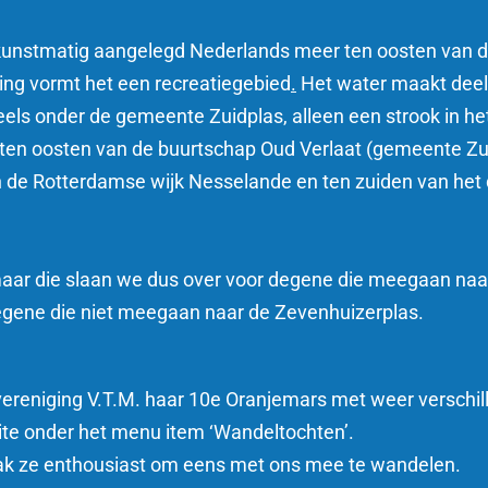
nstmatig aangelegd Nederlands meer ten oosten van de ri
ing vormt het een recreatiegebied
.
Het water maakt deel 
eels onder de gemeente Zuidplas
, alleen een strook in h
 ten oosten van de buurtschap Oud Verlaat
(gemeente Zui
n de Rotterdamse wijk Nesselande
en ten zuiden van het
maar die slaan we dus over voor degene die meegaan na
degene die niet meegaan naar de Zevenhuizerplas.
vereniging V.T.M. haar 10e Oranjemars met weer verschil
site onder het menu item ‘Wandeltochten’.
aak ze enthousiast om eens met ons mee te wandelen.