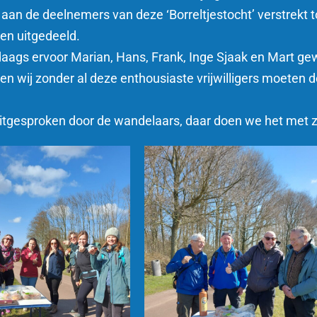
ang aan de deelnemers van deze ‘Borreltjestocht’ verstrek
en uitgedeeld.
 daags ervoor Marian, Hans, Frank, Inge Sjaak en Mart g
en wij zonder al deze enthousiaste vrijwilligers moeten 
 uitgesproken door de wandelaars, daar doen we het met z