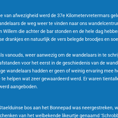
je van afwezigheid werd de 37e Kilometervretermars ge
 wandelaars de weg weer te vinden naar ons wandelcent
en Willem die achter de bar stonden en de hele dag hebb
se drankjes en natuurlijk de vers belegde broodjes en so
zoals vanouds, weer aanwezig om de wandelaars in te schri
afstanden voor het eerst in de geschiedenis van de wan
ige wandelaars hadden er geen of weinig ervaring mee
 te helpen wat zeer gewaardeerd werd. Er waren tientall
t werd aangeboden.
 Staelduinse bos aan het Bonnepad was neergestreken, w
nschenken van het welbekende likeurtje genaamd ‘Schrobb