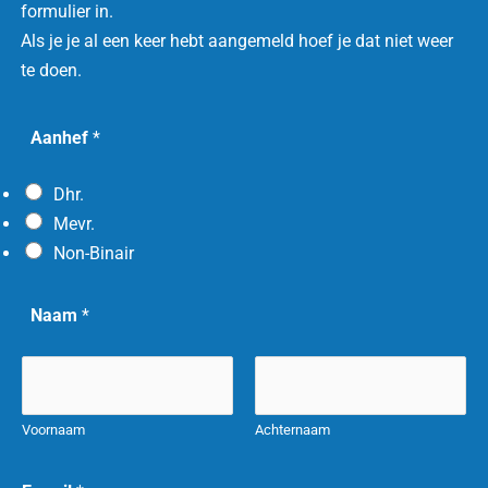
formulier in.
Als je je al een keer hebt aangemeld hoef je dat niet weer
te doen.
A
Aanhef
*
a
n
Dhr.
h
Mevr.
e
Non-Binair
f
N
Naam
*
a
a
m
*
Voornaam
Achternaam