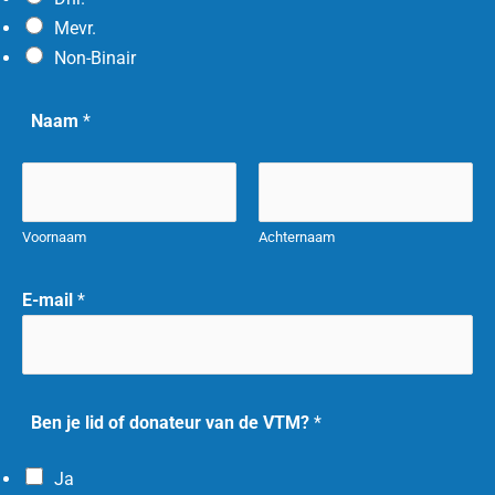
?
Mevr.
B
Non-Binair
e
n
Naam
*
N
a
a
m
Voornaam
Achternaam
E-mail
*
Ben je lid of donateur van de VTM?
*
Ja